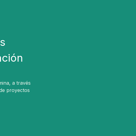
s
ación
mina, a través
 de proyectos